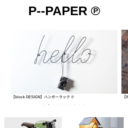
P--PAPER ℗
SEARCH
雑貨の雑貨のための雑貨によるサイト ℗
【block DESIGN】ハンガーラック ℗
【W
1
2
3
4
5
6
7
8
9
10