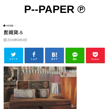
P--PAPER ℗
SEARCH
雑貨の雑貨のための雑貨によるサイト ℗
HOME
髭雑貨-5
2019年9月4日
ツイート
シェア
はてブ
送る
Pocket