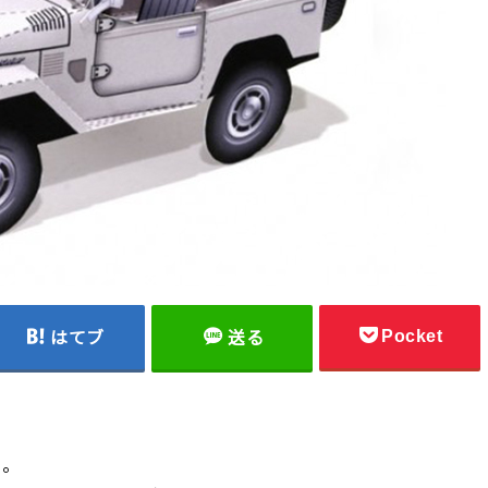
Pocket
はてブ
送る
ト。