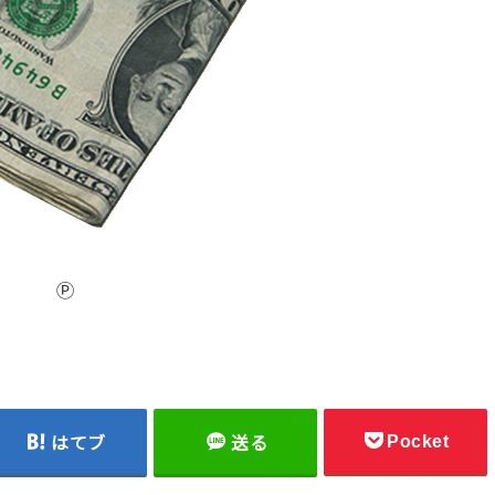
Ⓟ
Pocket
はてブ
送る